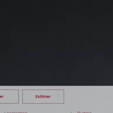
er
Estimer
Budget