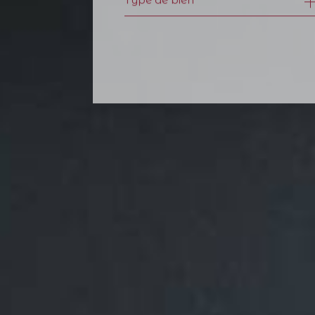
de l'ancien
à l'an
du neuf
de l'i
de l'immo pro