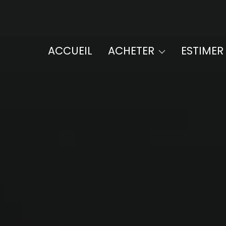
maisons / villas
appartements
programmes neufs
ACCUEIL
ACHETER
ESTIMER
viagers
terrains
autres