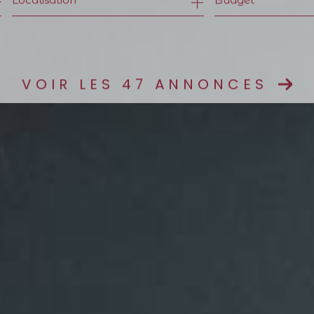
née
mmo pro
VOIR LES
47
ANNONCES