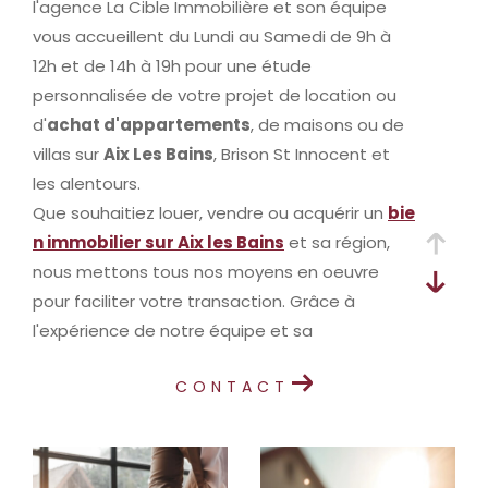
l'agence La Cible Immobilière et son équipe
vous accueillent du Lundi au Samedi de 9h à
12h et de 14h à 19h pour une étude
personnalisée de votre projet de location ou
d'
achat d'appartements
, de maisons ou de
villas sur
Aix Les Bains
, Brison St Innocent et
les alentours.
Que souhaitiez louer, vendre ou acquérir un
bie
n immobilier sur Aix les Bains
et sa région,
nous mettons tous nos moyens en oeuvre
pour faciliter votre transaction. Grâce à
l'expérience de notre équipe et sa
connaissance du marché immobilier d'Aix les
CONTACT
Bains, nous vous proposerons des biens
immobiliers de qualités adaptés à vos besoins.
Maisons, villas, Studios, 2 pièces, 3 Pièces et
plus, découvrez dès à présent tous nos listings