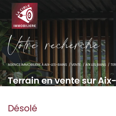
V
o
t
r
e
r
e
c
h
e
r
c
h
e
AGENCE IMMOBILIÈRE À AIX-LES-BAINS
VENTE
AIX LES BAINS
TE
Terrain en vente sur Aix
Désolé