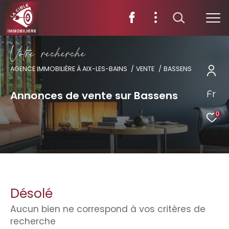
V
o
t
r
e
r
e
c
h
e
r
c
h
e
AGENCE IMMOBILIÈRE À AIX-LES-BAINS
VENTE
BASSENS
Fr
Annonces de vente sur Bassens
0
Désolé
Aucun bien ne correspond à vos critères de
recherche