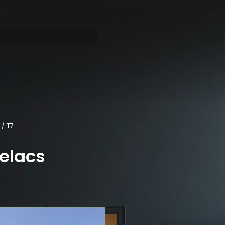
T7
relacs