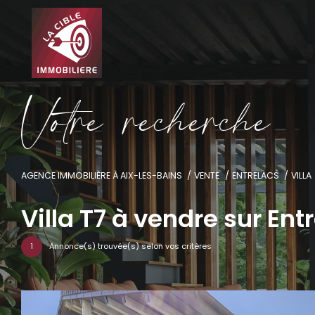
V
o
t
r
e
r
e
c
h
e
r
c
h
e
AGENCE IMMOBILIÈRE À AIX-LES-BAINS
VENTE
ENTRELACS
VILLA
Villa T7 à vendre sur Ent
1
Annonce(s) trouvée(s) selon vos critères