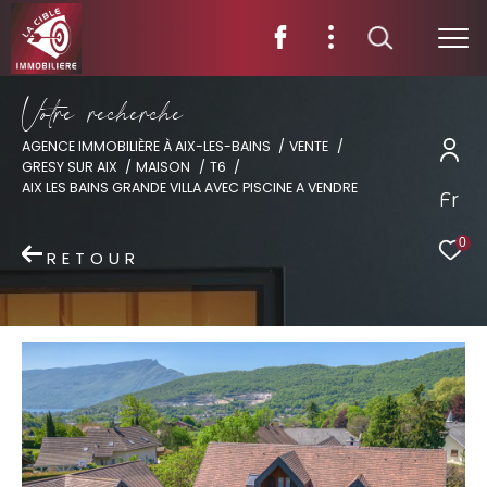
V
o
t
r
e
r
e
c
h
e
r
c
h
e
AGENCE IMMOBILIÈRE À AIX-LES-BAINS
VENTE
GRESY SUR AIX
MAISON
T6
AIX LES BAINS GRANDE VILLA AVEC PISCINE A VENDRE
Fr
0
RETOUR