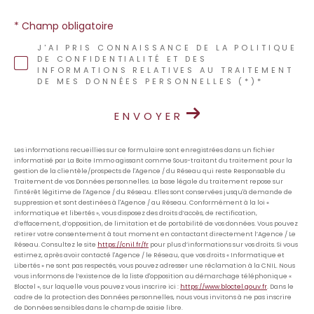
* Champ obligatoire
J'AI PRIS CONNAISSANCE DE LA POLITIQUE
DE CONFIDENTIALITÉ ET DES
INFORMATIONS RELATIVES AU TRAITEMENT
DE MES DONNÉES PERSONNELLES (*)*
ENVOYER
Les informations recueillies sur ce formulaire sont enregistrées dans un fichier
informatisé par La Boite Immo agissant comme Sous-traitant du traitement pour la
gestion de la clientèle/prospects de l'Agence / du Réseau qui reste Responsable du
Traitement de vos Données personnelles. La base légale du traitement repose sur
l'intérêt légitime de l'Agence / du Réseau. Elles sont conservées jusqu'à demande de
suppression et sont destinées à l'Agence / au Réseau. Conformément à la loi «
informatique et libertés », vous disposez des droits d’accès, de rectification,
d’effacement, d’opposition, de limitation et de portabilité de vos données. Vous pouvez
retirer votre consentement à tout moment en contactant directement l’Agence / Le
Réseau. Consultez le site
https://cnil.fr/fr
pour plus d’informations sur vos droits. Si vous
estimez, après avoir contacté l'Agence / le Réseau, que vos droits « Informatique et
Libertés » ne sont pas respectés, vous pouvez adresser une réclamation à la CNIL. Nous
vous informons de l’existence de la liste d'opposition au démarchage téléphonique «
Bloctel », sur laquelle vous pouvez vous inscrire ici :
https://www.bloctel.gouv.fr
. Dans le
cadre de la protection des Données personnelles, nous vous invitons à ne pas inscrire
de Données sensibles dans le champ de saisie libre.