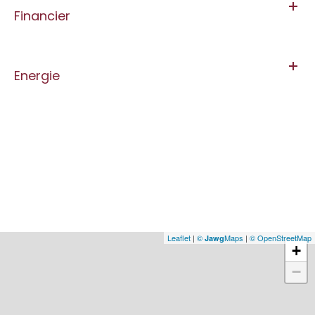
Financier
Energie
Leaflet
|
©
Maps
|
© OpenStreetMap
Jawg
+
−