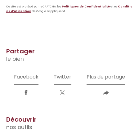
Ce site est protégé par reCAPTCHA, les
Politiques de Confidentialité
et es
Conditio
ns d'utilisation
de Google s'appliquent.
partager
le bien
Facebook
Twitter
Plus de partage
découvrir
nos outils