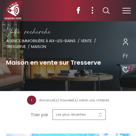
V
o
t
r
e
r
e
c
h
e
r
c
h
e
AGENCE IMMOBILIÈRE À AIX-LES-BAINS
VENTE
TRESSERVE
MAISON
Fr
Maison en vente sur Tresserve
0
1
Annonce(s) trouvée(s) selon vos critères
Trier par
Les plus récentes