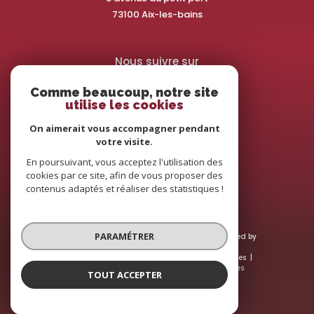
73100
aix-les-bains
Nous suivre sur
Comme beaucoup, notre site
utilise les cookies
On aimerait vous accompagner pendant
votre visite.
Adhérents
En poursuivant, vous acceptez l'utilisation des
cookies par ce site, afin de vous proposer des
contenus adaptés et réaliser des statistiques !
PARAMÉTRER
© 2026 | Tous droits réservés | Traduction powered by
Google |
Nos honoraires
Plan du site
Mentions légales
Admin
Nos liens
Politique RGPD
Cookies
TOUT ACCEPTER