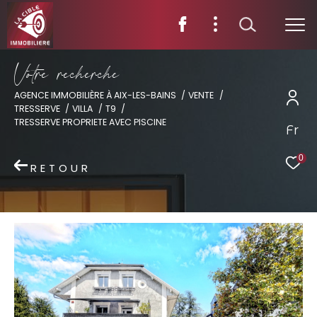
V
o
t
r
e
r
e
c
h
e
r
c
h
e
AGENCE IMMOBILIÈRE À AIX-LES-BAINS
VENTE
TRESSERVE
VILLA
T9
TRESSERVE PROPRIETE AVEC PISCINE
Fr
0
RETOUR