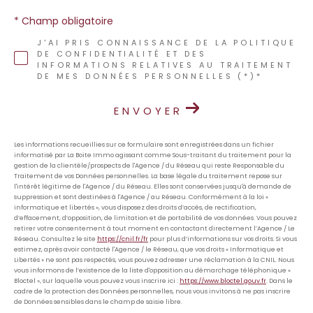
* Champ obligatoire
J'AI PRIS CONNAISSANCE DE LA POLITIQUE
DE CONFIDENTIALITÉ ET DES
INFORMATIONS RELATIVES AU TRAITEMENT
DE MES DONNÉES PERSONNELLES (*)*
ENVOYER
Les informations recueillies sur ce formulaire sont enregistrées dans un fichier
informatisé par La Boite Immo agissant comme Sous-traitant du traitement pour la
gestion de la clientèle/prospects de l'Agence / du Réseau qui reste Responsable du
Traitement de vos Données personnelles. La base légale du traitement repose sur
l'intérêt légitime de l'Agence / du Réseau. Elles sont conservées jusqu'à demande de
suppression et sont destinées à l'Agence / au Réseau. Conformément à la loi «
informatique et libertés », vous disposez des droits d’accès, de rectification,
d’effacement, d’opposition, de limitation et de portabilité de vos données. Vous pouvez
retirer votre consentement à tout moment en contactant directement l’Agence / Le
Réseau. Consultez le site
https://cnil.fr/fr
pour plus d’informations sur vos droits. Si vous
estimez, après avoir contacté l'Agence / le Réseau, que vos droits « Informatique et
Libertés » ne sont pas respectés, vous pouvez adresser une réclamation à la CNIL. Nous
vous informons de l’existence de la liste d'opposition au démarchage téléphonique «
Bloctel », sur laquelle vous pouvez vous inscrire ici :
https://www.bloctel.gouv.fr
. Dans le
cadre de la protection des Données personnelles, nous vous invitons à ne pas inscrire
de Données sensibles dans le champ de saisie libre.