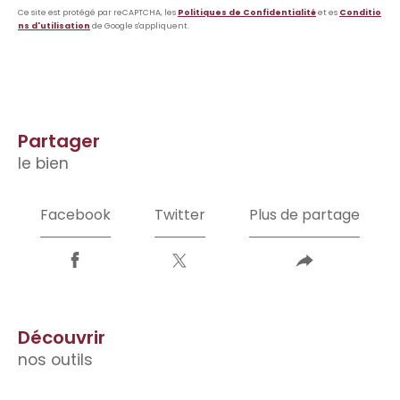
Ce site est protégé par reCAPTCHA, les
Politiques de Confidentialité
et es
Conditio
ns d'utilisation
de Google s'appliquent.
partager
le bien
Facebook
Twitter
Plus de partage
découvrir
nos outils